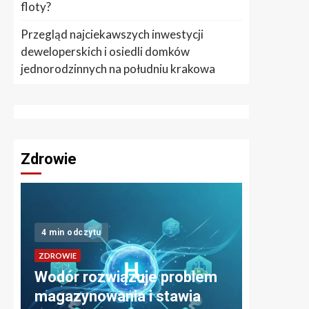
floty?
Przegląd najciekawszych inwestycji
deweloperskich i osiedli domków
jednorodzinnych na południu krakowa
Zdrowie
4 min odczytu
3 min odcz
ę
ZDROWIE
ZDROWIE
Wodór rozwiązuje problem
Kiedy w
magazynowania i stawia
pierwsz