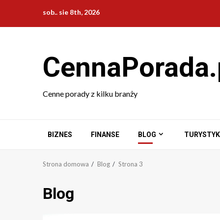
Przejdź
sob.. sie 8th, 2026
do
treści
CennaPorada.
Cenne porady z kilku branży
BIZNES
FINANSE
BLOG
TURYSTYK
Strona domowa
Blog
Strona 3
Blog