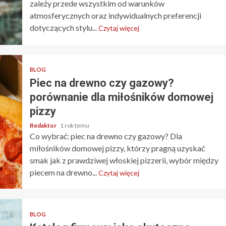
zależy przede wszystkim od warunków
atmosferycznych oraz indywidualnych preferencji
dotyczących stylu...
Czytaj więcej
BLOG
Piec na drewno czy gazowy?
porównanie dla miłośników domowej
pizzy
Redaktor
1 rok temu
Co wybrać: piec na drewno czy gazowy? Dla
miłośników domowej pizzy, którzy pragną uzyskać
4 min odczytu
smak jak z prawdziwej włoskiej pizzerii, wybór między
piecem na drewno...
Czytaj więcej
ZDROWIE
Kiedy warto zdecydować si
na konsultacje
andrologiczne i czego się
BLOG