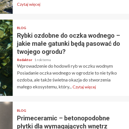
Redaktor
4 miesiące temu
Czytaj więcej
BLOG
Rybki ozdobne do oczka wodnego –
jakie małe gatunki będą pasować do
twojego ogrodu?
Redaktor
1 rok temu
Wprowadzenie do hodowli ryb w oczku wodnym
Posiadanie oczka wodnego w ogrodzie to nie tylko
ozdoba, ale także świetna okazja do stworzenia
małego ekosystemu, który...
Czytaj więcej
BLOG
Primeceramic – betonopodobne
płytki dla wymagających wnętrz