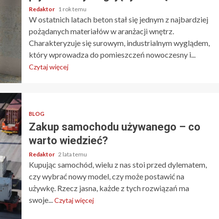
Redaktor
1 rok temu
W ostatnich latach beton stał się jednym z najbardziej
pożądanych materiałów w aranżacji wnętrz.
Charakteryzuje się surowym, industrialnym wyglądem,
który wprowadza do pomieszczeń nowoczesny i...
Czytaj więcej
BLOG
Zakup samochodu używanego – co
warto wiedzieć?
Redaktor
2 lata temu
Kupując samochód, wielu z nas stoi przed dylematem,
czy wybrać nowy model, czy może postawić na
używkę. Rzecz jasna, każde z tych rozwiązań ma
swoje...
Czytaj więcej