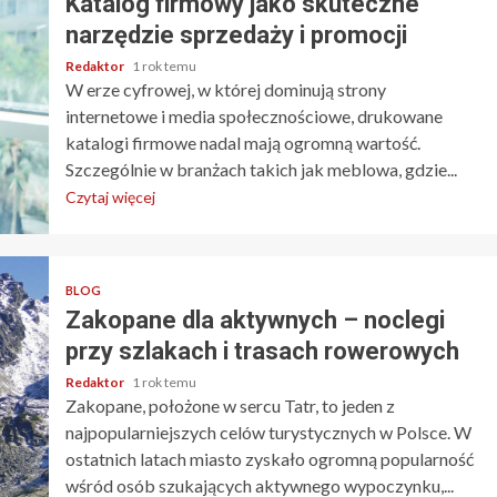
Katalog firmowy jako skuteczne
po nich spodziewać?
narzędzie sprzedaży i promocji
Redaktor
12 miesięcy temu
Redaktor
1 rok temu
W erze cyfrowej, w której dominują strony
internetowe i media społecznościowe, drukowane
katalogi firmowe nadal mają ogromną wartość.
Szczególnie w branżach takich jak meblowa, gdzie...
Czytaj więcej
BLOG
Zakopane dla aktywnych – noclegi
3 min odczytu
przy szlakach i trasach rowerowych
BIZNES
Niestandardowe rozmiary i
Redaktor
1 rok temu
Zakopane, położone w sercu Tatr, to jeden z
wagi beczek – czy jeden
najpopularniejszych celów turystycznych w Polsce. W
wózek logitrans poradzi
ostatnich latach miasto zyskało ogromną popularność
sobie ze wszystkim?
wśród osób szukających aktywnego wypoczynku,...