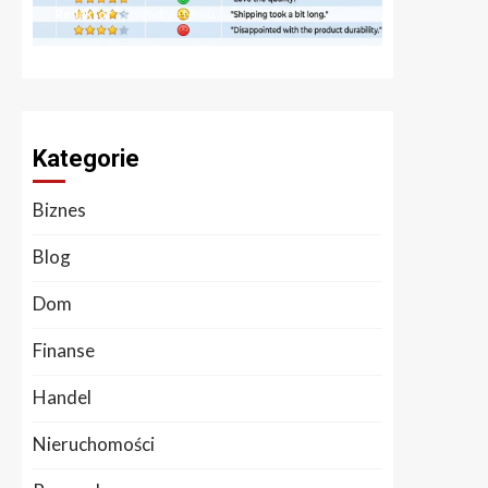
Redaktor
3 tygodnie temu
Redaktor
1 
Kategorie
Biznes
Blog
Dom
Finanse
Handel
Nieruchomości