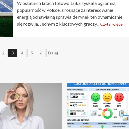
W ostatnich latach fotowoltaika zyskała ogromną
popularność w Polsce, a rosnące zainteresowanie
energią odnawialną sprawia, że rynek ten dynamicznie
się rozwija. Jednym z kluczowych graczy...
Czytaj więcej
wanie
2
3
4
5
6
Dalej
 odczytu
5 min odczytu