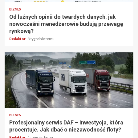
BIZNES
Od luźnych opinii do twardych danych. jak
nowocześni menedżerowie budują przewagę
rynkową?
Redaktor
3 tygodnie temu
5 min odczytu
BIZNES
Profesjonalny serwis DAF – Inwestycja, która
procentuje. Jak dbać o niezawodność floty?
Redaktor
1 miesiąc temu