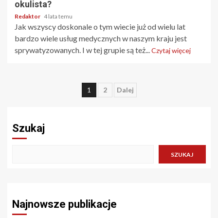
okulista?
Redaktor
4 lata temu
Jak wszyscy doskonale o tym wiecie już od wielu lat
bardzo wiele usług medycznych w naszym kraju jest
sprywatyzowanych. I w tej grupie są też...
Czytaj więcej
Stronicowanie
1
2
Dalej
wpisów
Szukaj
SZUKAJ
Najnowsze publikacje