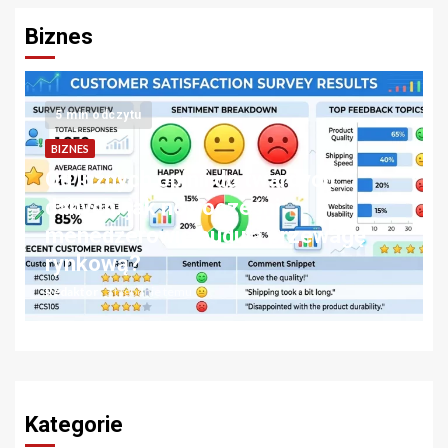
Biznes
5 min odczytu
BIZNES
Od luźnych opinii do twardych
danych. jak nowocześni
s
menedżerowie budują przewagę
rynkową?
Redaktor
3 tygodnie temu
Kategorie