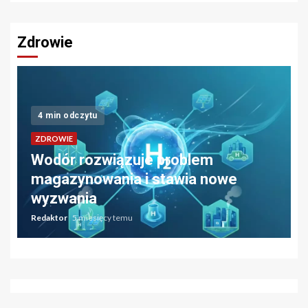
Zdrowie
4 min odczytu
ZDROWIE
Wodór rozwiązuje problem
magazynowania i stawia nowe
wyzwania
Redaktor
5 miesięcy temu