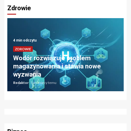
Zdrowie
4 min odczytu
ZDROWIE
Kiedy warto zgłosić się na pierwszą
wizytę do ortodonty?
Redaktor
12 miesięcy temu