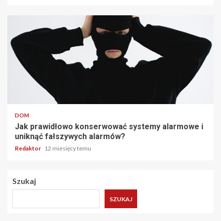
4 min odczytu
DOM
Jak prawidłowo konserwować systemy alarmowe i
uniknąć fałszywych alarmów?
Redaktor
12 miesięcy temu
Szukaj
SZUKAJ