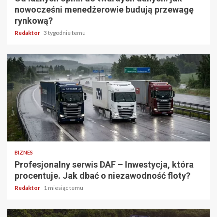
nowocześni menedżerowie budują przewagę
rynkową?
Redaktor
3 tygodnie temu
6 min odczytu
BIZNES
Profesjonalny serwis DAF – Inwestycja, która
procentuje. Jak dbać o niezawodność floty?
Redaktor
1 miesiąc temu