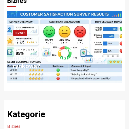
Biznes
6 min odczytu
BIZNES
Profesjonalny serwis DAF –
Inwestycja, która procentuje. Jak
dbać o niezawodność floty?
Redaktor
1 miesiąc temu
Kategorie
Biznes