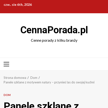
Przejdź
czw.. sie 6th, 2026
do
treści
CennaPorada.pl
Cenne porady z kilku branży
Menu
główne
Strona domowa
Dom
Panele szklane z motywem natury – przynieś las do swojej kuchni
DOM
Panele szklane z