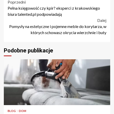
Nawigacja
Poprzedni
Pełna księgowość czy kpir? eksperci z krakowskiego
wpisu
biura talented.pl podpowiadają
Dalej
Pomysły na estetyczne i pojemne meble do korytarza, w
których schowasz okrycia wierzchnie i buty
Podobne publikacje
4 min odczytu
BLOG
DOM