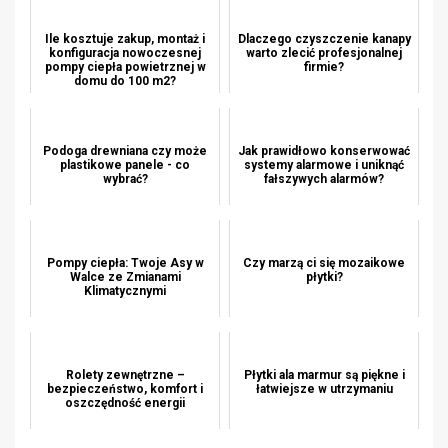
Ile kosztuje zakup, montaż i
Dlaczego czyszczenie kanapy
konfiguracja nowoczesnej
warto zlecić profesjonalnej
pompy ciepła powietrznej w
firmie?
domu do 100 m2?
Podoga drewniana czy może
Jak prawidłowo konserwować
plastikowe panele - co
systemy alarmowe i uniknąć
wybrać?
fałszywych alarmów?
Pompy ciepła: Twoje Asy w
Czy marzą ci się mozaikowe
Walce ze Zmianami
płytki?
Klimatycznymi
Rolety zewnętrzne –
Płytki ala marmur są piękne i
bezpieczeństwo, komfort i
łatwiejsze w utrzymaniu
oszczędność energii