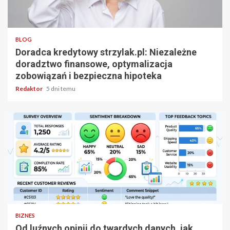
3 min odczytu
BLOG
Doradca kredytowy strzylak.pl: Niezależne
doradztwo finansowe, optymalizacja
zobowiązań i bezpieczna hipoteka
Redaktor
5 dni temu
5 min odczytu
BIZNES
Od luźnych opinii do twardych danych. jak