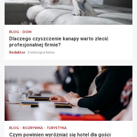
4 min odczytu
BLOG
DOM
Dlaczego czyszczenie kanapy warto zlecić
profesjonalnej firmie?
Redaktor
3 miesiące temu
3 min odczytu
BLOG
ROZRYWKA
TURYSTYKA
Czym powinien wyróżniać się hotel dla gości