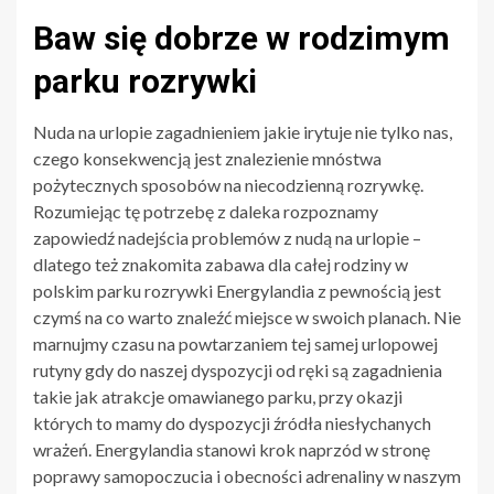
Baw się dobrze w rodzimym
parku rozrywki
Nuda na urlopie zagadnieniem jakie irytuje nie tylko nas,
czego konsekwencją jest znalezienie mnóstwa
pożytecznych sposobów na niecodzienną rozrywkę.
Rozumiejąc tę potrzebę z daleka rozpoznamy
zapowiedź nadejścia problemów z nudą na urlopie –
dlatego też znakomita zabawa dla całej rodziny w
polskim parku rozrywki Energylandia z pewnością jest
czymś na co warto znaleźć miejsce w swoich planach. Nie
marnujmy czasu na powtarzaniem tej samej urlopowej
rutyny gdy do naszej dyspozycji od ręki są zagadnienia
takie jak atrakcje omawianego parku, przy okazji
których to mamy do dyspozycji źródła niesłychanych
wrażeń. Energylandia stanowi krok naprzód w stronę
poprawy samopoczucia i obecności adrenaliny w naszym