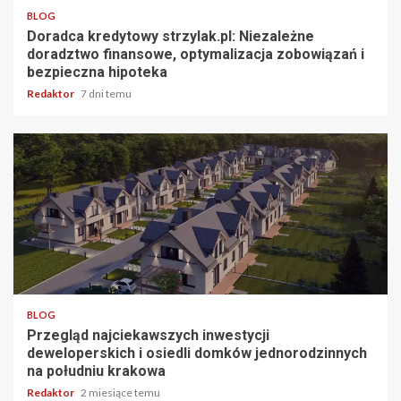
BLOG
Doradca kredytowy strzylak.pl: Niezależne
doradztwo finansowe, optymalizacja zobowiązań i
bezpieczna hipoteka
Redaktor
7 dni temu
4 min odczytu
BLOG
Przegląd najciekawszych inwestycji
deweloperskich i osiedli domków jednorodzinnych
na południu krakowa
Redaktor
2 miesiące temu