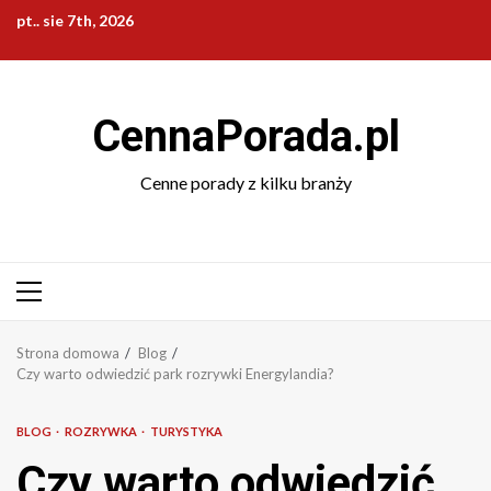
Przejdź
pt.. sie 7th, 2026
do
treści
CennaPorada.pl
Cenne porady z kilku branży
Menu
główne
Strona domowa
Blog
Czy warto odwiedzić park rozrywki Energylandia?
BLOG
ROZRYWKA
TURYSTYKA
Czy warto odwiedzić