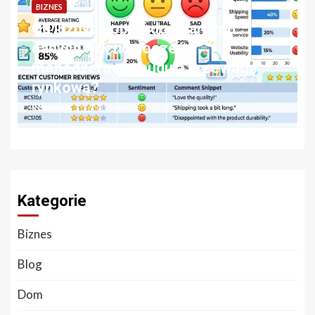
BIZNES
Od luźnych opinii do twardych
danych. jak nowocześni
s
menedżerowie budują przewagę
rynkową?
Redaktor
3 tygodnie temu
Kategorie
Biznes
Blog
Dom