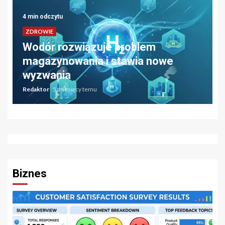
4 min odczytu
ZDROWIE
Wodór rozwiązuje problem
magazynowania i stawia nowe
wyzwania
Redaktor
5 miesięcy temu
Biznes
5 min odczytu