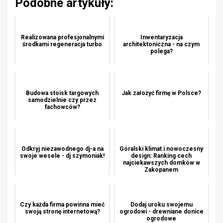
Podobne artykuły:
Realizowana profesjonalnymi
Inwentaryzacja
środkami regeneracja turbo
architektoniczna - na czym
polega?
Budowa stoisk targowych
Jak założyć firmę w Polsce?
samodzielnie czy przez
fachowców?
Odkryj niezawodnego dj-a na
Góralski klimat i nowoczesny
swoje wesele - dj szymoniak!
design: Ranking cech
najciekawszych domków w
Zakopanem
Czy każda firma powinna mieć
Dodaj uroku swojemu
swoją stronę internetową?
ogrodowi - drewniane donice
ogrodowe