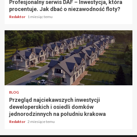
Profesjonalny serwis DAF – Inwestycja, która
procentuje. Jak dbać o niezawodność floty?
Redaktor
1 miesiąc temu
4 min odczytu
BLOG
Przegląd najciekawszych inwestycji
deweloperskich i osiedli domków
jednorodzinnych na południu krakowa
Redaktor
2 miesiące temu