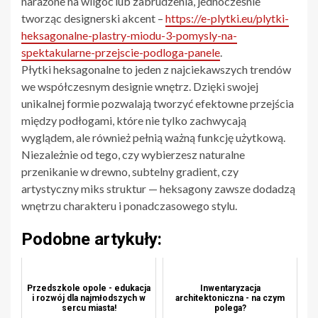
narażone na wilgoć lub zabrudzenia, jednocześnie
tworząc designerski akcent –
https://e-plytki.eu/plytki-
heksagonalne-plastry-miodu-3-pomysly-na-
spektakularne-przejscie-podloga-panele
.
Płytki heksagonalne to jeden z najciekawszych trendów
we współczesnym designie wnętrz. Dzięki swojej
unikalnej formie pozwalają tworzyć efektowne przejścia
między podłogami, które nie tylko zachwycają
wyglądem, ale również pełnią ważną funkcję użytkową.
Niezależnie od tego, czy wybierzesz naturalne
przenikanie w drewno, subtelny gradient, czy
artystyczny miks struktur — heksagony zawsze dodadzą
wnętrzu charakteru i ponadczasowego stylu.
Podobne artykuły:
Przedszkole opole - edukacja
Inwentaryzacja
i rozwój dla najmłodszych w
architektoniczna - na czym
sercu miasta!
polega?