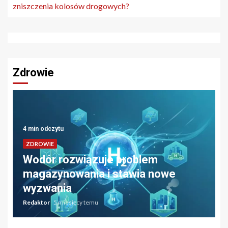
zniszczenia kolosów drogowych?
Zdrowie
4 min odczytu
ZDROWIE
Wodór rozwiązuje problem
magazynowania i stawia nowe
wyzwania
Redaktor
5 miesięcy temu