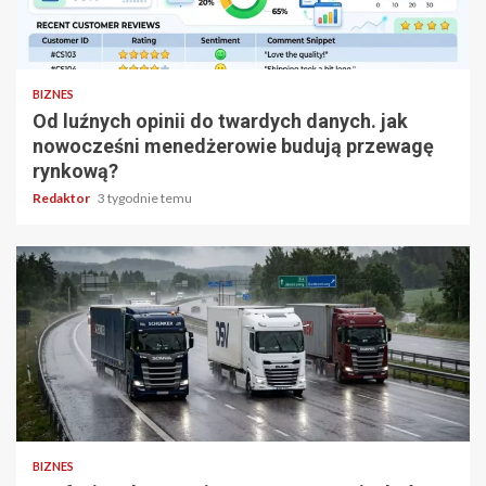
5 min odczytu
BIZNES
Od luźnych opinii do twardych danych. jak
nowocześni menedżerowie budują przewagę
rynkową?
Redaktor
3 tygodnie temu
6 min odczytu
BIZNES