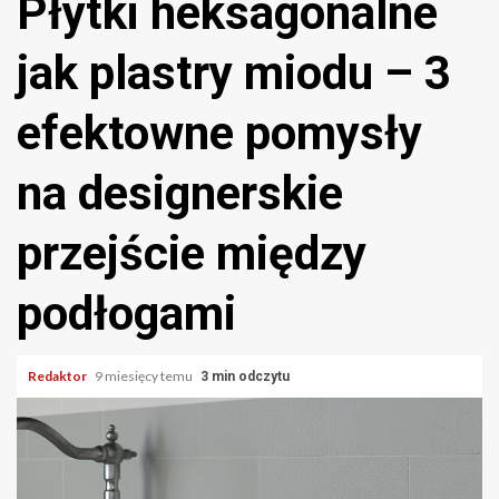
Płytki heksagonalne
jak plastry miodu – 3
efektowne pomysły
na designerskie
przejście między
podłogami
Redaktor
9 miesięcy temu
3 min odczytu