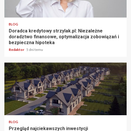
3 min odczytu
BLOG
Doradca kredytowy strzylak.pl: Niezależne
doradztwo finansowe, optymalizacja zobowiązań i
bezpieczna hipoteka
Redaktor
5 dni temu
4 min odczytu
BLOG
Przegląd najciekawszych inwestycji