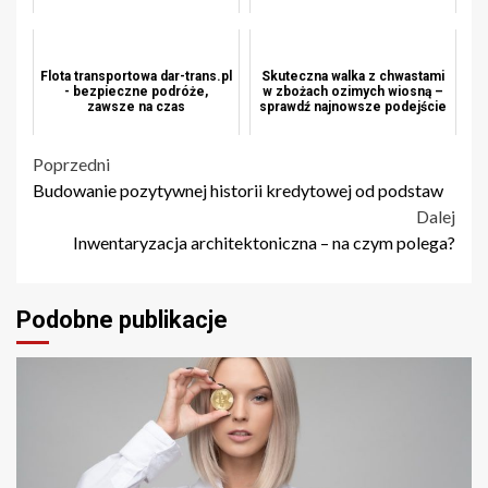
Flota transportowa dar-trans.pl
Skuteczna walka z chwastami
- bezpieczne podróże,
w zbożach ozimych wiosną –
zawsze na czas
sprawdź najnowsze podejście
Nawigacja
Poprzedni
Budowanie pozytywnej historii kredytowej od podstaw
wpisu
Dalej
Inwentaryzacja architektoniczna – na czym polega?
Podobne publikacje