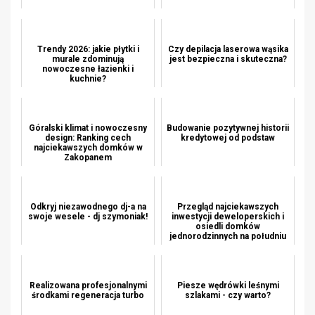
Trendy 2026: jakie płytki i
Czy depilacja laserowa wąsika
murale zdominują
jest bezpieczna i skuteczna?
nowoczesne łazienki i
kuchnie?
Góralski klimat i nowoczesny
Budowanie pozytywnej historii
design: Ranking cech
kredytowej od podstaw
najciekawszych domków w
Zakopanem
Odkryj niezawodnego dj-a na
Przegląd najciekawszych
swoje wesele - dj szymoniak!
inwestycji deweloperskich i
osiedli domków
jednorodzinnych na południu
krako...
Realizowana profesjonalnymi
Piesze wędrówki leśnymi
środkami regeneracja turbo
szlakami - czy warto?