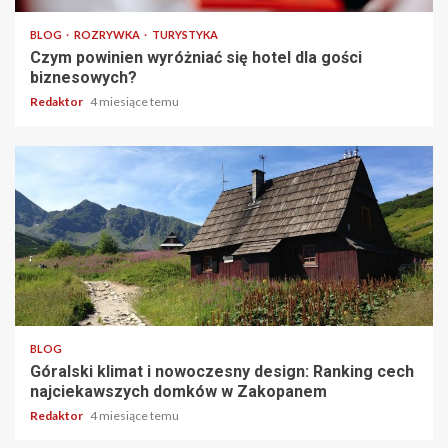
BLOG
ROZRYWKA
TURYSTYKA
Czym powinien wyróżniać się hotel dla gości
biznesowych?
Redaktor
4 miesiące temu
4 min odczytu
BLOG
Góralski klimat i nowoczesny design: Ranking cech
najciekawszych domków w Zakopanem
Redaktor
4 miesiące temu