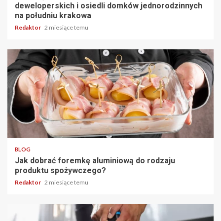
deweloperskich i osiedli domków jednorodzinnych
na południu krakowa
Redaktor
2 miesiące temu
4 min odczytu
BLOG
Jak dobrać foremkę aluminiową do rodzaju
produktu spożywczego?
Redaktor
2 miesiące temu