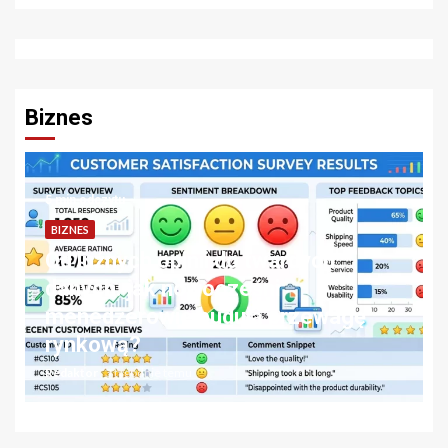
Biznes
5 min odczytu
BIZNES
Od luźnych opinii do twardych
danych. jak nowocześni
s
menedżerowie budują przewagę
rynkową?
Redaktor
3 tygodnie temu