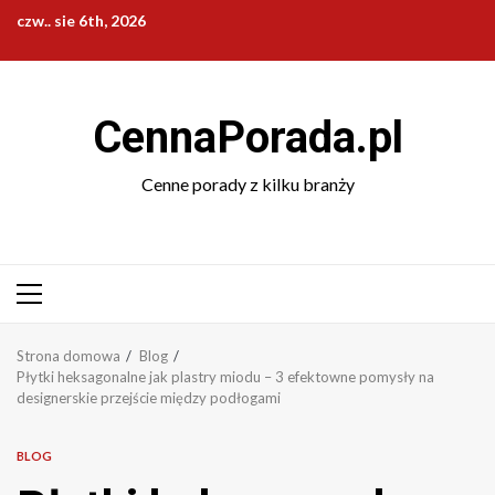
Przejdź
czw.. sie 6th, 2026
do
treści
CennaPorada.pl
Cenne porady z kilku branży
Menu
główne
Strona domowa
Blog
Płytki heksagonalne jak plastry miodu – 3 efektowne pomysły na
designerskie przejście między podłogami
BLOG